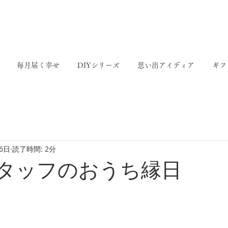
ありがとう6周年
毎日をより豊かに KIPPOのある暮らし
毎月届く幸せ
DIYシリーズ
思い出アイディア
ギフ
16日
読了時間: 2分
Oスタッフのおうち縁日