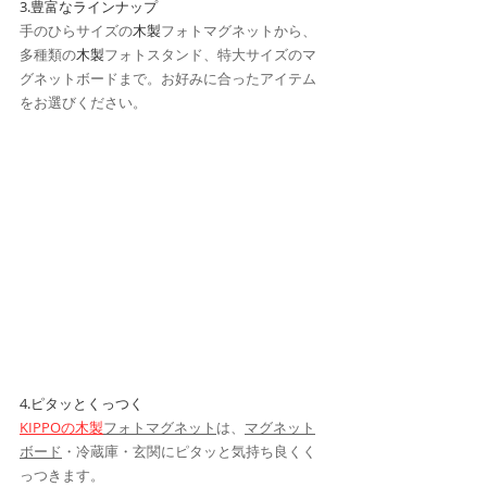
3.豊富なラインナップ
​手のひらサイズの
木製
フォトマグネットから、
多種類の
木製
フォトスタンド、特大サイズのマ
グネットボードまで。お好みに合ったアイテム
をお選びください。
4.ピタッとくっつく
KIPPOの木製
フォトマグネット
は、
マグネット
ボード
・冷蔵庫・玄関にピタッと気持ち良くく
っつきます。