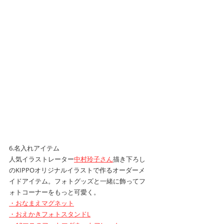
6.名入れアイテム
人気イラストレーター
中村玲子さん
描き下ろし
のKIPPOオリジナルイラストで作るオーダーメ
イドアイテム。フォトグッズと一緒に飾ってフ
ォトコーナーをもっと可愛く。
・おなまえマグネット
・おえかきフォトスタンドL