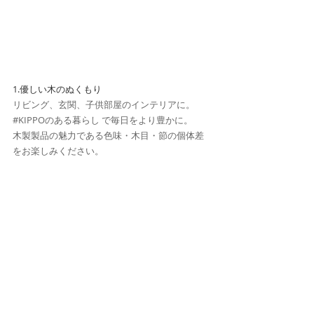
1.優しい木のぬくもり
リビング、玄関、子供部屋のインテリアに。
#KIPPOのある暮らし
 で毎日をより豊かに。
木製製品の魅力である色味・木目・節の個体差
をお楽しみください。