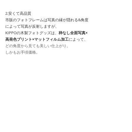
2.安くて高品質
市販のフォトフレームは写真の縁が隠れる&角度
によって写真が反射しますが、
KIPPOの木製フォトグッズは、
枠なし全面写真×
高発色プリント×マットフィルム加工
によって、
どの角度から見ても美しい仕上がり。
しかもお手頃価格。