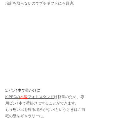
場所を取らないのでプチギフトにも最適。
5.ピン1本で​壁かけに
KIPPOの
木製
フォトスタンド
は軽量のため、専
用ピン1本で壁掛けにすることができます。
もう思い出を飾る場所がない!というときはご自
宅の壁をギャラリーに。