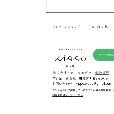
せ】をお届けします。 ◉年末年始
発送スケジュール 12/15(月)年内
発送最終受付 (翌日までに写真ア
ップロードを完了ください。)
オンラインショップ
KIPPOの魅力
12/19(金)最終発送日 1/7(水)〜年
始発送順次開始 にて承らせてい
ただきます。 年内年始共に、通
常よりも発送にお時間を頂戴しま
すことご了承くだ
KIPPO公式
株式会社ヒカリヲエガク
会社概要
所在地：東京都世田谷区大原1-5-25-101
お問い合わせ：kippo.wood@gmail.com
※当サイトにて掲載している全ての画像の無断転載・
特定商取引法に基づく表示